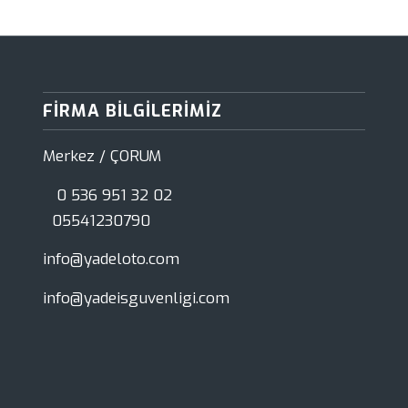
FIRMA BILGILERIMIZ
Merkez / ÇORUM
0 536 951 32 02
05541230790
info@yadeloto.com
info@yadeisguvenligi.com