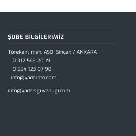
ŞUBE BILGILERIMIZ
Törekent mah. ASO Sincan / ANKARA
0 312 543 20 19
0 554 123 07 90
info@yadeloto.com
info@yadeisguvenligi.com