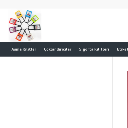
Asma Kilitler
Çoklandırıcılar
Sigorta Kilitleri
Etike