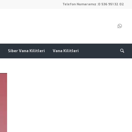
Telefon Numaramız :
0 536 951 32 02
Siber Vana Kilitleri
Vana Kilitleri