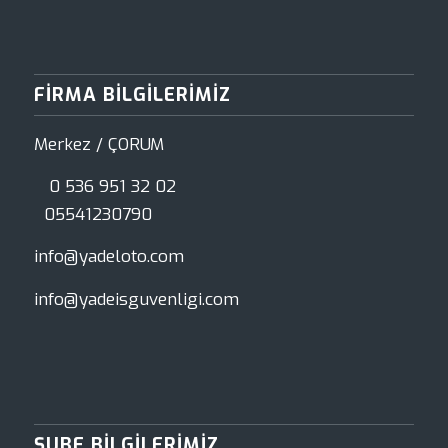
FIRMA BILGILERIMIZ
Merkez / ÇORUM
0 536 951 32 02
05541230790
info@yadeloto.com
info@yadeisguvenligi.com
ŞUBE BILGILERIMIZ