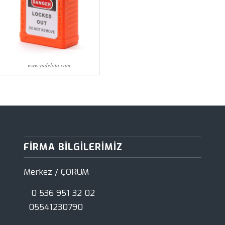
www.yadeloto.com
FIRMA BILGILERIMIZ
Merkez / ÇORUM
0 536 951 32 02
05541230790