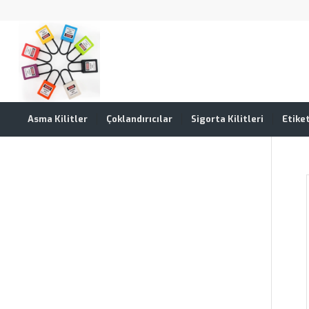
Asma Kilitler
Çoklandırıcılar
Sigorta Kilitleri
Etike