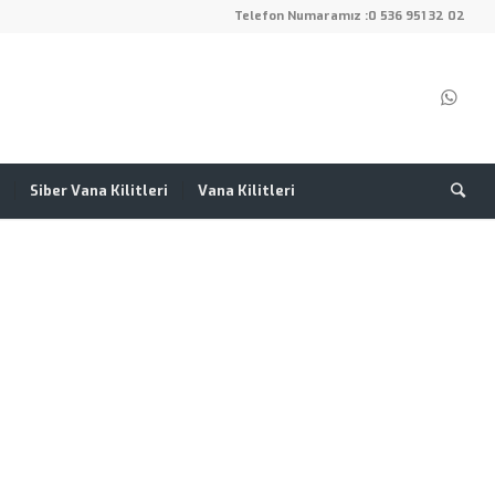
Telefon Numaramız :
0 536 951 32 02
Siber Vana Kilitleri
Vana Kilitleri