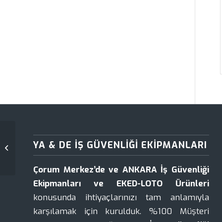
YA & DE İŞ GÜVENLIĞI EKIPMANLARI
EKED Uzun Kelepçeli Renkli Asma
Kilit |Yadeloto
Çorum Merkez’de ve ANKARA İş Güvenliği
Ekipmanları ve EKED-LOTO Ürünleri
konusunda ihtiyaçlarınızı tam anlamıyla
karşılamak için kurulduk. %100 Müşteri