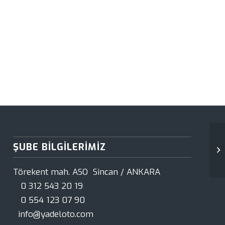
ŞUBE BILGILERIMIZ
EK
|Y
Törekent mah. ASO Sincan / ANKARA
0 312 543 20 19
0 554 123 07 90
info@yadeloto.com