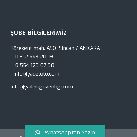
ŞUBE BILGILERIMIZ
Törekent mah. ASO Sincan / ANKARA
0 312 543 20 19
0 554 123 07 90
info@yadeloto.com
info@yadeisguvenligi.com
WhatsApp'tan Yazın