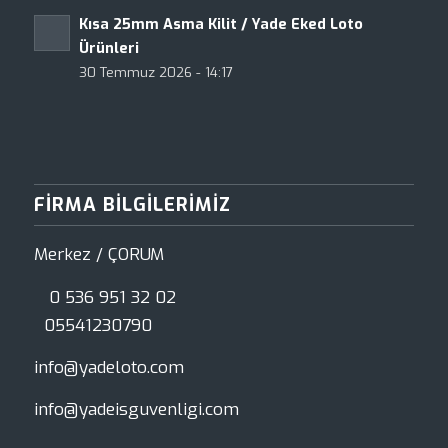
Kısa 25mm Asma Kilit / Yade Eked Loto
Ürünleri
30 Temmuz 2026 - 14:17
FIRMA BILGILERIMIZ
Merkez / ÇORUM
0 536 951 32 02
05541230790
info@yadeloto.com
info@yadeisguvenligi.com