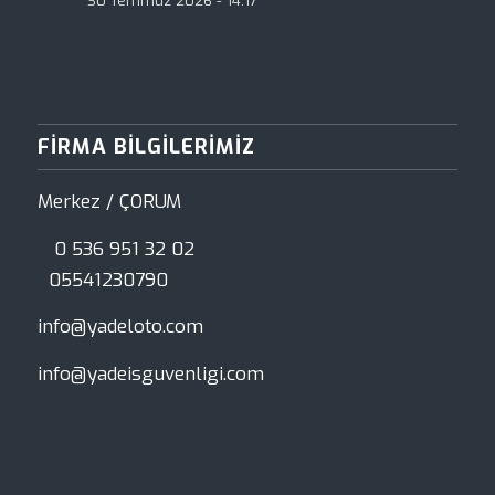
30 Temmuz 2026 - 14:17
FIRMA BILGILERIMIZ
Merkez / ÇORUM
0 536 951 32 02
05541230790
info@yadeloto.com
info@yadeisguvenligi.com