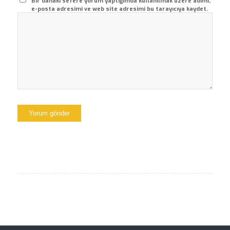
Bir dahaki sefere yorum yaptığımda kullanılmak üzere adımı,
e-posta adresimi ve web site adresimi bu tarayıcıya kaydet.