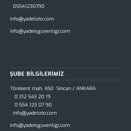
05541230790
info@yadeloto.com
info@yadeisguvenligi.com
ŞUBE BILGILERIMIZ
Törekent mah. ASO Sincan / ANKARA
0 312 543 20 19
0 554 123 07 90
info@yadeloto.com
info@yadeisguvenligi.com